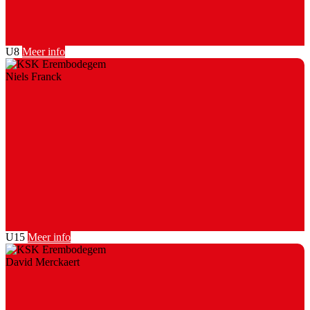
U8
Meer info
Niels Franck
U15
Meer info
David Merckaert