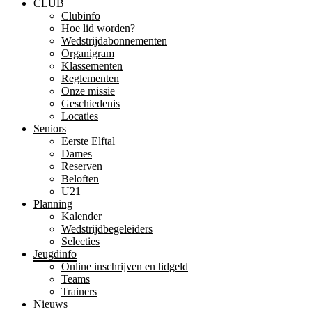
CLUB
Clubinfo
Hoe lid worden?
Wedstrijdabonnementen
Organigram
Klassementen
Reglementen
Onze missie
Geschiedenis
Locaties
Seniors
Eerste Elftal
Dames
Reserven
Beloften
U21
Planning
Kalender
Wedstrijdbegeleiders
Selecties
Jeugdinfo
Online inschrijven en lidgeld
Teams
Trainers
Nieuws