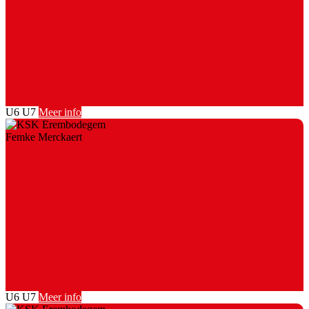
U6
U7
Meer info
Femke Merckaert
U6
U7
Meer info